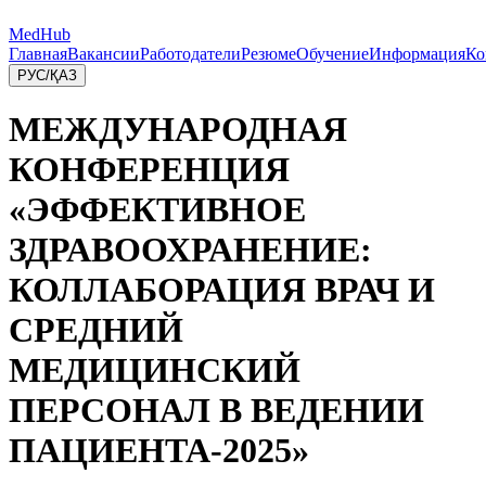
MedHub
Главная
Вакансии
Работодатели
Резюме
Обучение
Информация
Ко
РУС
/
ҚАЗ
МЕЖДУНАРОДНАЯ
КОНФЕРЕНЦИЯ
«ЭФФЕКТИВНОЕ
ЗДРАВООХРАНЕНИЕ:
КОЛЛАБОРАЦИЯ ВРАЧ И
СРЕДНИЙ
МЕДИЦИНСКИЙ
ПЕРСОНАЛ В ВЕДЕНИИ
ПАЦИЕНТА-2025»