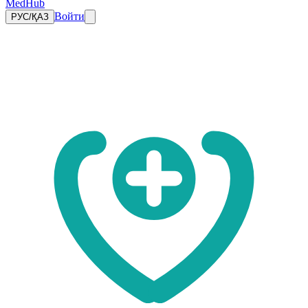
MedHub
Войти
РУС
/
ҚАЗ